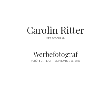
Menü
HOME
öffnen
BIOGRAPHIE
Carolin Ritter
REPERTOIRE
MEZZOSOPRAN
TERMINE
Werbefotograf
BILDER
VERÖFFENTLICHT SEPTEMBER 26, 2022
VIDEO
PRESSE
KONTAKT
IMPRESSUM
DATENSCHUTZ