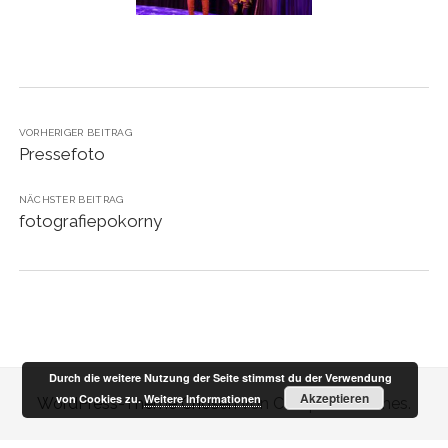
instagram
VORHERIGER BEITRAG
Pressefoto
NÄCHSTER BEITRAG
fotografiepokorny
Durch die weitere Nutzung der Seite stimmst du der Verwendung
Akzeptieren
von Cookies zu.
Weitere Informationen
WordPress-Theme Chosen
von Compete Themes.