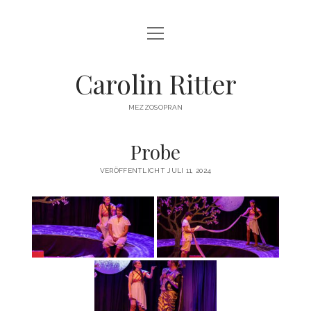
Menü
HOME
öffnen
BIOGRAPHIE
Carolin Ritter
REPERTOIRE
MEZZOSOPRAN
TERMINE
Probe
BILDER
VERÖFFENTLICHT JULI 11, 2024
VIDEO
PRESSE
KONTAKT
IMPRESSUM
DATENSCHUTZ