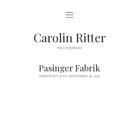
Menü
HOME
öffnen
BIOGRAPHIE
Carolin Ritter
REPERTOIRE
MEZZOSOPRAN
TERMINE
Pasinger Fabrik
BILDER
VERÖFFENTLICHT SEPTEMBER 26, 2022
VIDEO
PRESSE
KONTAKT
IMPRESSUM
DATENSCHUTZ