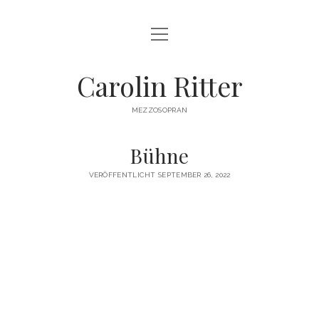
Menü
HOME
öffnen
BIOGRAPHIE
Carolin Ritter
REPERTOIRE
MEZZOSOPRAN
TERMINE
Bühne
BILDER
VERÖFFENTLICHT SEPTEMBER 26, 2022
VIDEO
PRESSE
KONTAKT
IMPRESSUM
DATENSCHUTZ